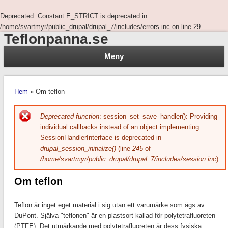
Deprecated
: Constant E_STRICT is deprecated in
/home/svartmyr/public_drupal/drupal_7/includes/errors.inc
on line
29
Teflonpanna.se
Meny
You are here
Hem
» Om teflon
Felmeddelande
Deprecated function
: session_set_save_handler(): Providing
individual callbacks instead of an object implementing
SessionHandlerInterface is deprecated in
drupal_session_initialize()
(line
245
of
/home/svartmyr/public_drupal/drupal_7/includes/session.inc
).
Om teflon
Teflon är inget eget material i sig utan ett varumärke som ägs av
DuPont. Själva "teflonen" är en plastsort kallad för polytetrafluoreten
(PTFE). Det utmärkande med polytetrafluoreten är dess fysiska